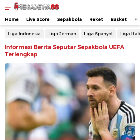
Megadewa88 Sports
Berita Terbaru Seputar Dunia Olahraga Hari Ini
Home
Live Score
Sepakbola
Reket
Basket
Fo
Liga Indonesia
Liga Jerman
Liga Spanyol
Liga Ital
Informasi Berita Seputar Sepakbola UEFA
Terlengkap