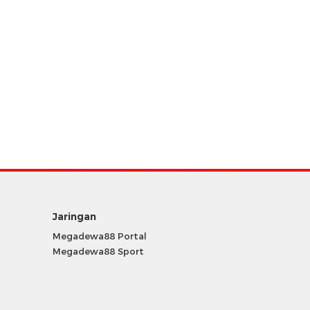
Jaringan
Megadewa88 Portal
Megadewa88 Sport